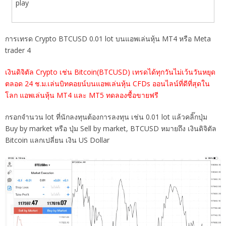
play
การเทรด Crypto BTCUSD 0.01 lot บนแอพเล่นหุ้น MT4 หรือ Meta
trader 4
เงินดิจิตัล Crypto เช่น Bitcoin(BTCUSD) เทรดได้ทุกวันไม่เว้นวันหยุด
ตลอด 24 ช.ม.เล่นบิทคอยน์บนแอพเล่นหุ้น CFDs ออนไลน์ที่ดีที่สุดใน
โลก แอพเล่นหุ้น MT4 และ MT5 ทดลองซื้อขายฟรี
กรอกจำนวน lot ที่นักลงทุนต้องการลงทุน เช่น 0.01 lot แล้วคลิ๊กปุ่ม
Buy by market หรือ ปุ่ม Sell by market, BTCUSD หมายถึง เงินดิจิตัล
Bitcoin แลกเปลี่ยน เงิน US Dollar