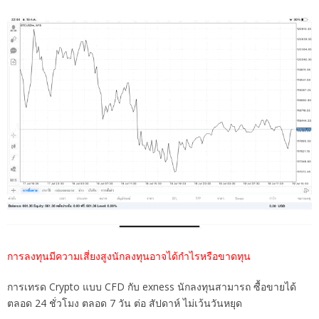
การลงทุนมีความเสี่ยงสูงนักลงทุนอาจได้กำไรหรือขาดทุน
การเทรด Crypto แบบ CFD กับ exness นักลงทุนสามารถ ซื้อขายได้
ตลอด 24 ชั่วโมง ตลอด 7 วัน ต่อ สัปดาห์ ไม่เว้นวันหยุด