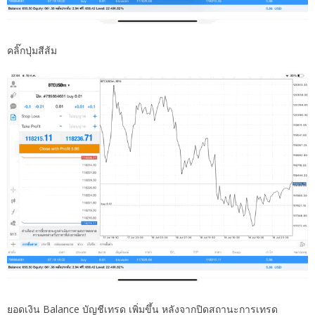
คลิ๊กปุ่มสีส้ม
ยอดเงิน Balance บัญชีเทรด เพิ่มขึ้น หลังจากปิดสถานะการเทรด