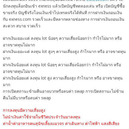
นักลงทุนล็อกอินเข้า exness แล้วเปิดบัญชีทดลองเล่น หรือ เปิดบัญชีซื้อ
ขายจริง บัญชีจริงโอนเงินเข้าไปเทรดจริงได้ทันที การฝากเงินถอนเงิน
กับ exness.com รวดเร็วและมีหลากหลายช่องทาง การฝากเงินถอนเงิน
สะดวก สบาย รวดเร็ว
ฝากเงินเยอะแต่ ลงทุน lot น้อยๆ ความเสี่ยงน้อยกว่า กำไรไม่มาก หรือ
อาจขาดทุนไม่มาก
ฝากเงินเยอะแต่ ลงทุน lot สูงๆ ความเสี่ยงสูง กำไรมาก หรือ อาจขาดทุน
มาก
ฝากเงินน้อยแต่ ลงทุน lot น้อยๆ ความเสี่ยงน้อยกว่า กำไรไม่มาก หรือ
อาจขาดทุนไม่มาก
ฝากเงินน้อยแต่ ลงทุน lot สูง ความเสี่ยงสูง กำไรมาก หรือ อาจขาดทุน
มาก
การเปิดสถานะข้ามคืนอาจบวกหรือลบค่า swap การเปิดสถานะไม่ข้าม
คืนไม่มีบวกหรือลบค่า swap
การลงทุนมีความเสี่ยงสูง
ไม่นำเงินค่าใช้จ่ายในชีวิตประจำวันมาลงทุน
ค่าน้ำค่าอาหารคนสุนัขเลี้ยงแมวจร ค่าเดินทาง ค่าไฟฟ้า แสงสีเสียง