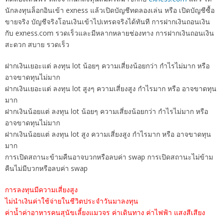
นักลงทุนล็อกอินเข้า exness แล้วเปิดบัญชีทดลองเล่น หรือ เปิดบัญชีซื้อ
ขายจริง บัญชีจริงโอนเงินเข้าไปเทรดจริงได้ทันที การฝากเงินถอนเงิน
กับ exness.com รวดเร็วและมีหลากหลายช่องทาง การฝากเงินถอนเงิน
สะดวก สบาย รวดเร็ว
ฝากเงินเยอะแต่ ลงทุน lot น้อยๆ ความเสี่ยงน้อยกว่า กำไรไม่มาก หรือ
อาจขาดทุนไม่มาก
ฝากเงินเยอะแต่ ลงทุน lot สูงๆ ความเสี่ยงสูง กำไรมาก หรือ อาจขาดทุน
มาก
ฝากเงินน้อยแต่ ลงทุน lot น้อยๆ ความเสี่ยงน้อยกว่า กำไรไม่มาก หรือ
อาจขาดทุนไม่มาก
ฝากเงินน้อยแต่ ลงทุน lot สูง ความเสี่ยงสูง กำไรมาก หรือ อาจขาดทุน
มาก
การเปิดสถานะข้ามคืนอาจบวกหรือลบค่า swap การเปิดสถานะไม่ข้าม
คืนไม่มีบวกหรือลบค่า swap
การลงทุนมีความเสี่ยงสูง
ไม่นำเงินค่าใช้จ่ายในชีวิตประจำวันมาลงทุน
ค่าน้ำค่าอาหารคนสุนัขเลี้ยงแมวจร ค่าเดินทาง ค่าไฟฟ้า แสงสีเสียง