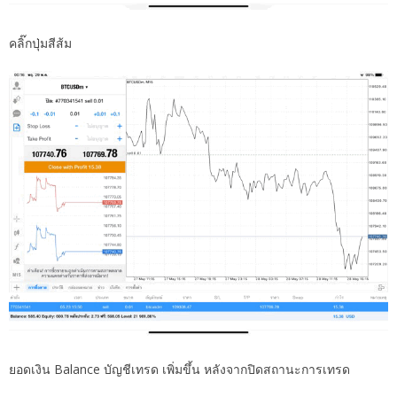
คลิ๊กปุ่มสีส้ม
ยอดเงิน Balance บัญชีเทรด เพิ่มขึ้น หลังจากปิดสถานะการเทรด