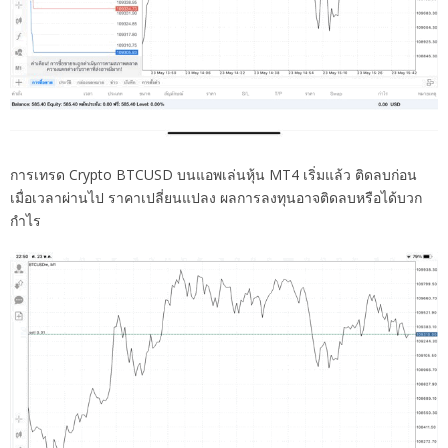
การเทรด Crypto BTCUSD บนแอพเล่นหุ้น MT4 เริ่มแล้ว ติดลบก่อน
เมื่อเวลาผ่านไป ราคาเปลี่ยนแปลง ผลการลงทุนอาจติดลบหรือได้บวก
กำไร