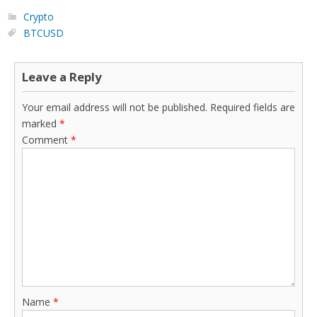
Crypto
BTCUSD
Leave a Reply
Your email address will not be published.
Required fields are
marked
*
Comment
*
Name
*